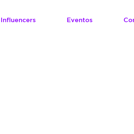
Influencers
Eventos
Co
mos la
ncia pa