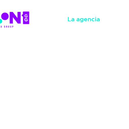
La agencia
Tene
audie