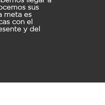
nocemos sus
a meta es
cas con el
esente y del