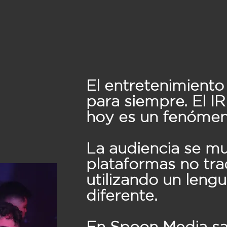
poon GG
El entretenimient
para siempre. El I
hoy es un fenóme
La audiencia se m
plataformas no tra
utilizando un leng
diferente.
En Spoon Media sa