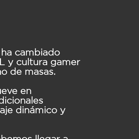
o ha cambiado
RL y cultura gamer
no de masas.
ueve en
dicionales
uaje dinámico y
bemos llegar a