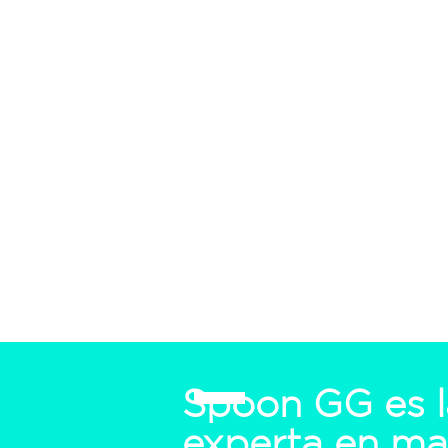
forta
Spoon GG es l
experta en ma