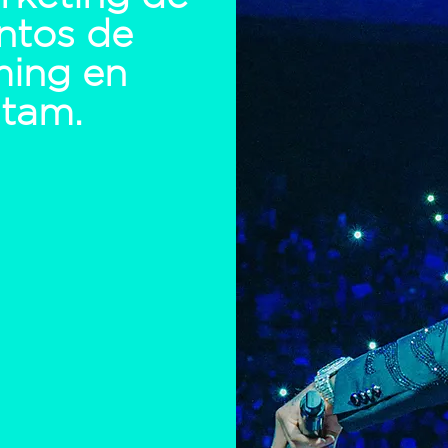
entos de
ming en
atam.