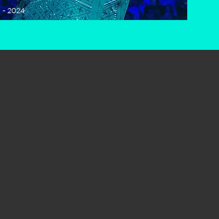
 - 2024
rs
rte