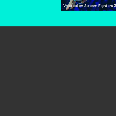
Westcol en Stream Fighters 3
nfluence
acen pa