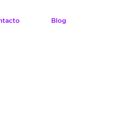
ntacto
Blog
ra