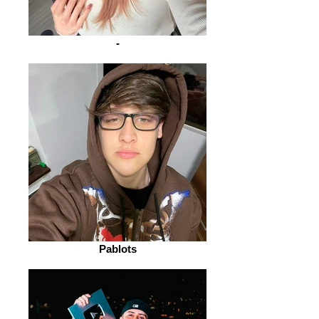
-
Pablots