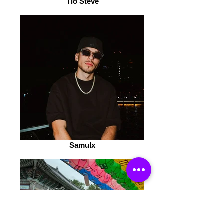
Tio Steve
Samulx