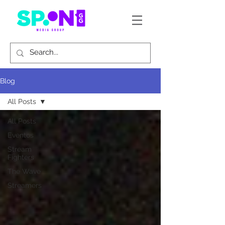
Blog
All Posts
All Posts
Eventos
Stream
Fighters
The Wave
Streamers