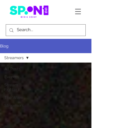
Blog
Streamers
All Posts
Eventos
Stream
Fighters
The Wave
Streamers